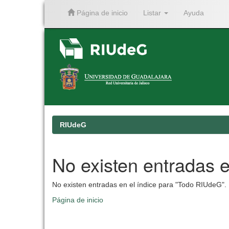
Página de inicio
Listar
Ayuda
Skip
navigation
RIUdeG
No existen entradas e
No existen entradas en el índice para "Todo RIUdeG".
Página de inicio