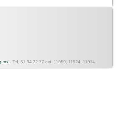
dg.mx
- Tel. 31 34 22 77 ext. 11959, 11924, 11914