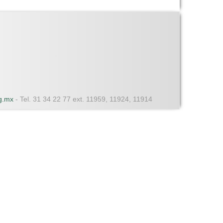
dg.mx
- Tel. 31 34 22 77 ext. 11959, 11924, 11914