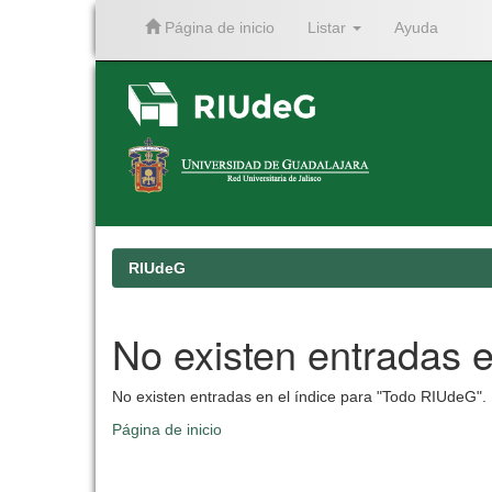
Página de inicio
Listar
Ayuda
Skip
navigation
RIUdeG
No existen entradas e
No existen entradas en el índice para "Todo RIUdeG".
Página de inicio