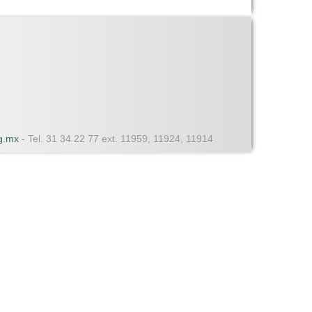
dg.mx
- Tel. 31 34 22 77 ext. 11959, 11924, 11914