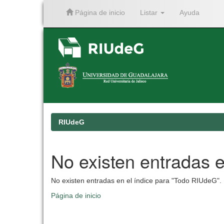
Página de inicio
Listar
Ayuda
Skip
navigation
RIUdeG
No existen entradas e
No existen entradas en el índice para "Todo RIUdeG".
Página de inicio