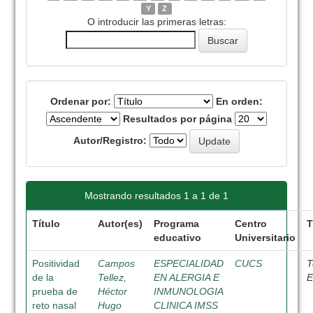
Y
Z
O introducir las primeras letras:
Ordenar por:
En orden:
Resultados por página
Autor/Registro:
Mostrando resultados 1 a 1 de 1
Título
Autor(es)
Programa
Centro
T
educativo
Universitario
Positividad
Campos
ESPECIALIDAD
CUCS
T
de la
Tellez,
EN ALERGIA E
E
prueba de
Héctor
INMUNOLOGIA
reto nasal
Hugo
CLINICA IMSS