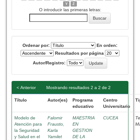
Y
Z
O introducir las primeras letras:
Ordenar por:
En orden:
Resultados por página
Autor/Registro:
< Anterior
Mostrando resultados 2 a 2 de 2
Título
Autor(es)
Programa
Centro
T
educativo
Universitario
Modelo de
Falomir
MAESTRIA
CUCEA
Te
Atención para
Frausto,
EN
Ma
la Seguridad
Karla
GESTION
y Salud en el
Yamilet
DE LA