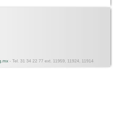
dg.mx
- Tel. 31 34 22 77 ext. 11959, 11924, 11914