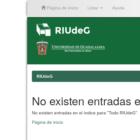
Página de inicio
Listar
Ayuda
Skip
navigation
RIUdeG
No existen entradas e
No existen entradas en el índice para "Todo RIUdeG".
Página de inicio