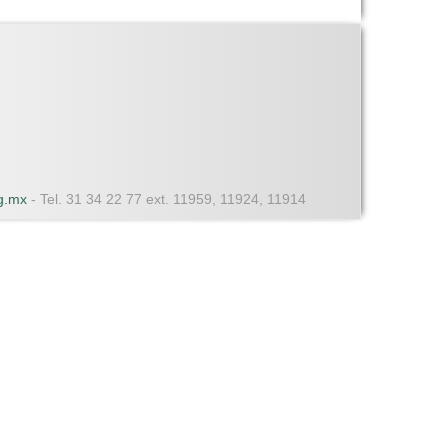
dg.mx
- Tel. 31 34 22 77 ext. 11959, 11924, 11914