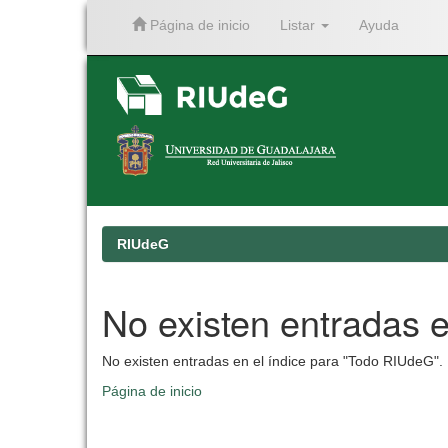
Página de inicio
Listar
Ayuda
Skip
navigation
RIUdeG
No existen entradas e
No existen entradas en el índice para "Todo RIUdeG".
Página de inicio