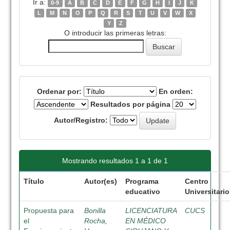
Ir a:
0-9
A
B
C
D
E
F
G
H
I
J
K
L
M
N
O
P
Q
R
S
T
U
V
W
X
Y
Z
O introducir las primeras letras:
Ordenar por:
En orden:
Resultados por página
Autor/Registro:
Mostrando resultados 1 a 1 de 1
Título
Autor(es)
Programa
Centro
educativo
Universitario
Propuesta para
Bonilla
LICENCIATURA
CUCS
el
Rocha,
EN MÉDICO