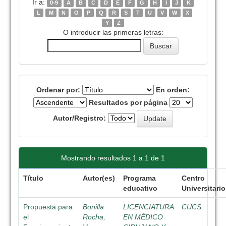
Ir a:
0-9
A
B
C
D
E
F
G
H
I
J
K
L
M
N
O
P
Q
R
S
T
U
V
W
X
Y
Z
O introducir las primeras letras:
Ordenar por:
En orden:
Resultados por página
Autor/Registro:
Mostrando resultados 1 a 1 de 1
Título
Autor(es)
Programa
Centro
educativo
Universitario
Propuesta para
Bonilla
LICENCIATURA
CUCS
el
Rocha,
EN MÉDICO