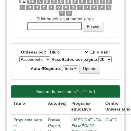
Ir a:
0-9
A
B
C
D
E
F
G
H
I
J
K
L
M
N
O
P
Q
R
S
T
U
V
W
X
Y
Z
O introducir las primeras letras:
Ordenar por:
En orden:
Resultados por página
Autor/Registro:
Mostrando resultados 1 a 1 de 1
Título
Autor(es)
Programa
Centro
educativo
Universitario
Propuesta para
Bonilla
LICENCIATURA
CUCS
el
Rocha,
EN MÉDICO