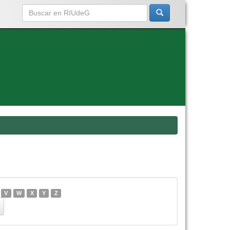
V
W
X
Y
Z