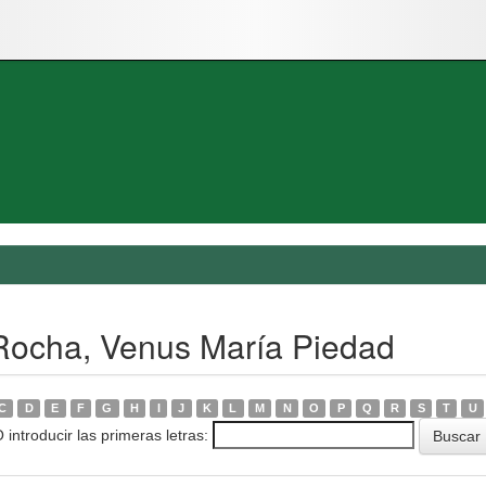
 Rocha, Venus María Piedad
C
D
E
F
G
H
I
J
K
L
M
N
O
P
Q
R
S
T
U
 introducir las primeras letras: