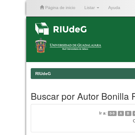
Página de inicio
Listar
Ayuda
Skip
navigation
RIUdeG
Buscar por Autor Bonilla
Ir a:
0-9
A
B
O