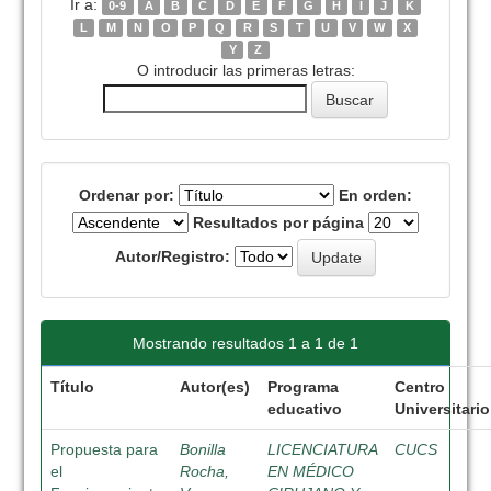
Ir a:
0-9
A
B
C
D
E
F
G
H
I
J
K
L
M
N
O
P
Q
R
S
T
U
V
W
X
Y
Z
O introducir las primeras letras:
Ordenar por:
En orden:
Resultados por página
Autor/Registro:
Mostrando resultados 1 a 1 de 1
Título
Autor(es)
Programa
Centro
educativo
Universitario
Propuesta para
Bonilla
LICENCIATURA
CUCS
el
Rocha,
EN MÉDICO