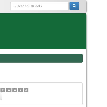
V
W
X
Y
Z