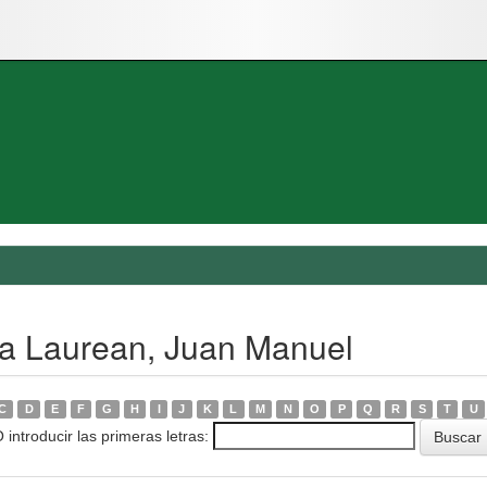
ga Laurean, Juan Manuel
C
D
E
F
G
H
I
J
K
L
M
N
O
P
Q
R
S
T
U
 introducir las primeras letras: