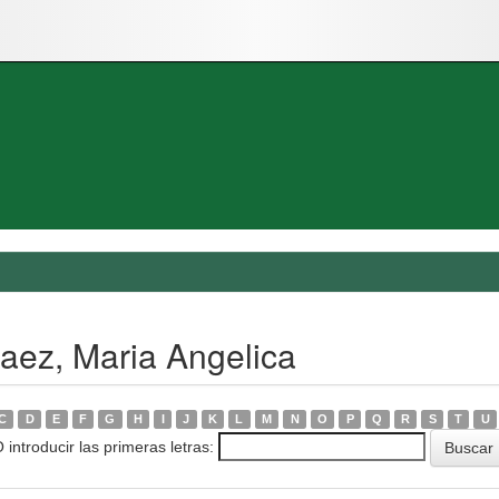
aez, Maria Angelica
C
D
E
F
G
H
I
J
K
L
M
N
O
P
Q
R
S
T
U
 introducir las primeras letras: