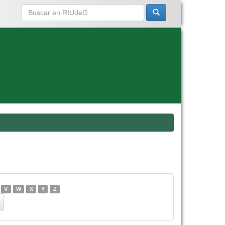
V
W
X
Y
Z