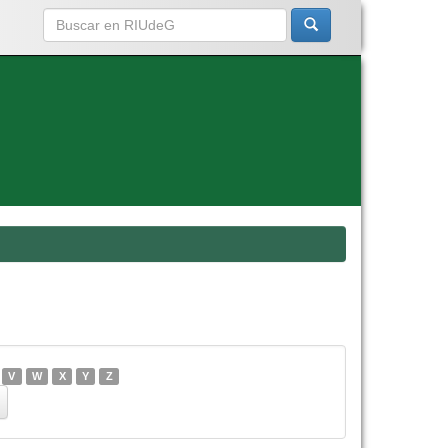
V
W
X
Y
Z