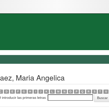
aez, Maria Angelica
C
D
E
F
G
H
I
J
K
L
M
N
O
P
Q
R
S
T
U
 introducir las primeras letras: