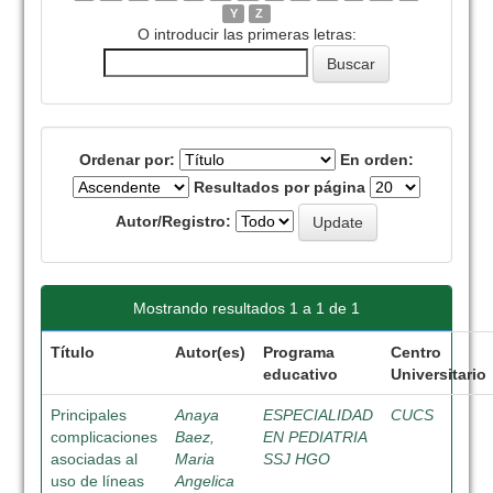
Y
Z
O introducir las primeras letras:
Ordenar por:
En orden:
Resultados por página
Autor/Registro:
Mostrando resultados 1 a 1 de 1
Título
Autor(es)
Programa
Centro
educativo
Universitario
Principales
Anaya
ESPECIALIDAD
CUCS
complicaciones
Baez,
EN PEDIATRIA
asociadas al
Maria
SSJ HGO
uso de líneas
Angelica