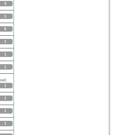
3
1
8
1
1
1
oel;
1
1
1
1