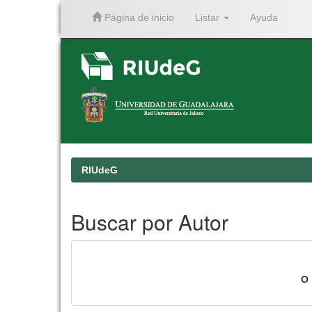
Página de inicio
Listar
Ayuda
Skip
navigation
RIUdeG
Buscar por Autor
O 