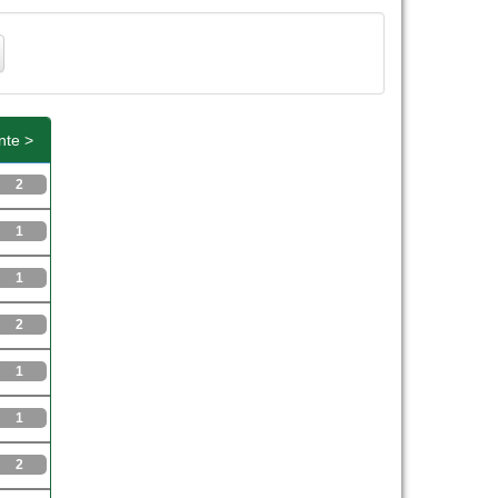
nte >
2
1
1
2
1
1
2