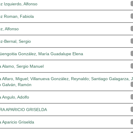
z Izquierdo, Alfonso
ez Roman, Fabiola
z, Alfonso
z-Bernal, Sergio
güengoitia González, María Guadalupe Elena
a Alamo, Sergio Manuel
a Alfaro, Miguel; Villanueva González, Reynaldo; Santiago Galagarza, J
o Galván, Ramón
a Angulo, Adolfo
RA APARICIO GRISELDA
a Aparicio Griselda