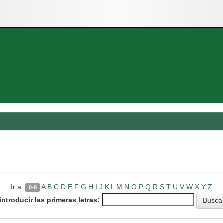
Ir a:
A
B
C
D
E
F
G
H
I
J
K
L
M
N
O
P
Q
R
S
T
U
V
W
X
Y
Z
0-9
introducir las primeras letras: