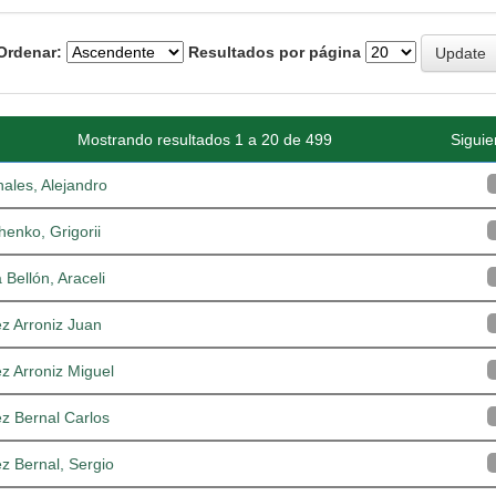
Ordenar:
Resultados por página
Mostrando resultados 1 a 20 de 499
Siguie
nales, Alejandro
henko, Grigorii
a Bellón, Araceli
z Arroniz Juan
z Arroniz Miguel
z Bernal Carlos
z Bernal, Sergio