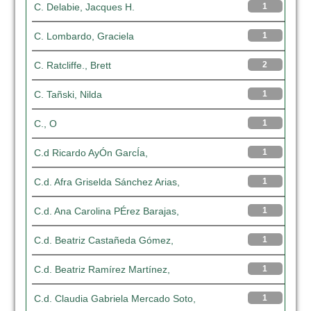
C. Delabie, Jacques H.
1
C. Lombardo, Graciela
1
C. Ratcliffe., Brett
2
C. Tañski, Nilda
1
C., O
1
C.d Ricardo AyÓn GarcÍa,
1
C.d. Afra Griselda Sánchez Arias,
1
C.d. Ana Carolina PÉrez Barajas,
1
C.d. Beatriz Castañeda Gómez,
1
C.d. Beatriz Ramírez Martínez,
1
C.d. Claudia Gabriela Mercado Soto,
1